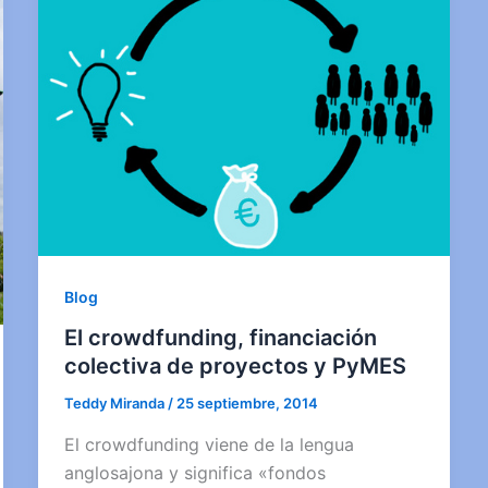
Blog
El crowdfunding, financiación
colectiva de proyectos y PyMES
Teddy Miranda
/
25 septiembre, 2014
El crowdfunding viene de la lengua
anglosajona y significa «fondos