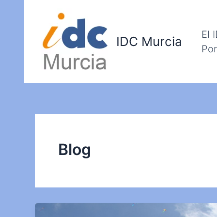
Ir
al
contenido
El 
IDC Murcia
Por
Blog