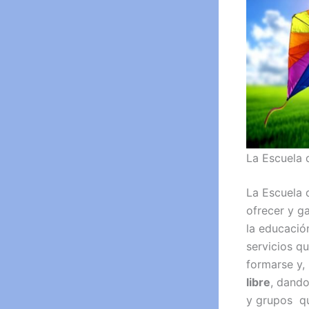
La Escuela 
La Escuela 
ofrecer y g
la educació
servicios q
formarse y,
libre
, dando
y grupos qu