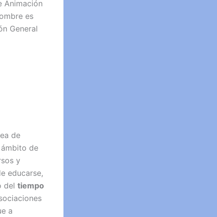
e Animación
nombre es
ión General
dea de
l ámbito de
rsos y
de educarse,
o del
tiempo
sociaciones
ue a