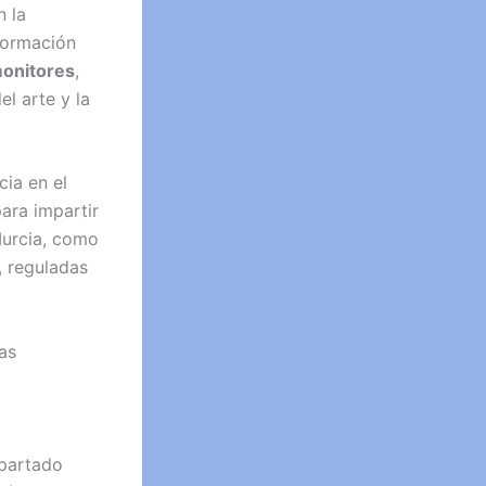
n la
formación
onitores
,
l arte y la
cia en el
ara impartir
Murcia, como
, reguladas
as
partado