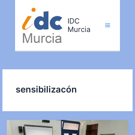
Ir
al
contenido
IDC
Murcia
sensibilizacón