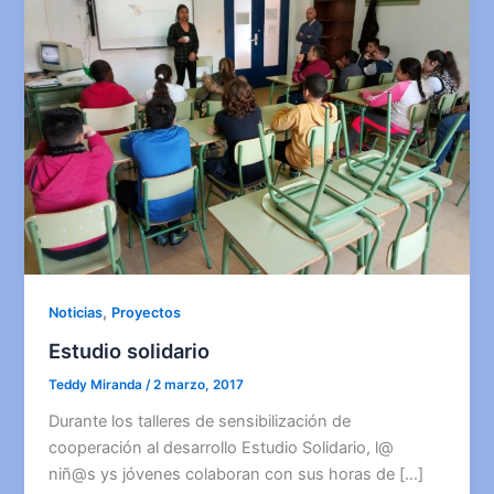
,
Noticias
Proyectos
Estudio solidario
Teddy Miranda
/
2 marzo, 2017
Durante los talleres de sensibilización de
cooperación al desarrollo Estudio Solidario, l@
niñ@s ys jóvenes colaboran con sus horas de […]