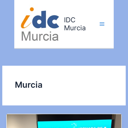
Ir
al
contenido
IDC
Murcia
Murcia